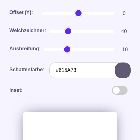
Offset (Y):
0
Weichzeichner:
40
Ausbreitung:
-10
Schattenfarbe:
Inset: