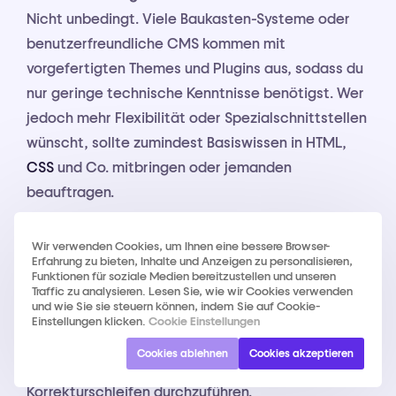
Nicht unbedingt. Viele Baukasten-Systeme oder
benutzerfreundliche CMS kommen mit
vorgefertigten Themes und Plugins aus, sodass du
nur geringe technische Kenntnisse benötigst. Wer
jedoch mehr Flexibilität oder Spezialschnittstellen
wünscht, sollte zumindest Basiswissen in HTML,
CSS
und Co. mitbringen oder jemanden
beauftragen.
Wie lange dauert es, bis eine Webseite fertig ist?
Wir verwenden Cookies, um Ihnen eine bessere Browser-
Erfahrung zu bieten, Inhalte und Anzeigen zu personalisieren,
Das hängt vom Umfang und deiner Erfahrung ab.
Funktionen für soziale Medien bereitzustellen und unseren
Traffic zu analysieren. Lesen Sie, wie wir Cookies verwenden
Eine einfache Seite kann in wenigen Tagen stehen,
und wie Sie sie steuern können, indem Sie auf Cookie-
komplexere Projekte benötigen Wochen oder
Einstellungen klicken.
Cookie Einstellungen
Monate. Plane lieber etwas mehr Zeit ein, um
Cookies ablehnen
Cookies akzeptieren
Details zu verfeinern, Inhalte zu erstellen und
Korrekturschleifen durchzuführen.