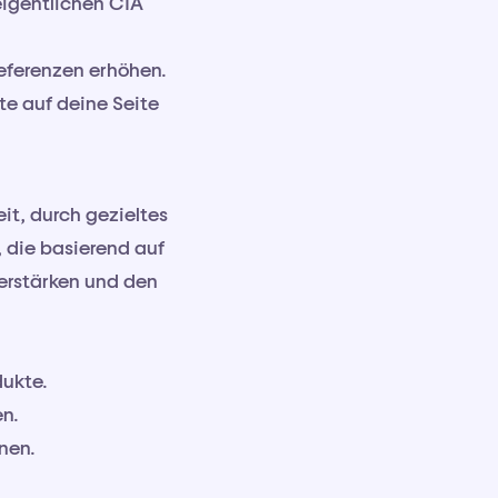
eigentlichen CTA
Referenzen erhöhen.
te auf deine Seite
it, durch gezieltes
 die basierend auf
erstärken und den
dukte.
en.
nen.