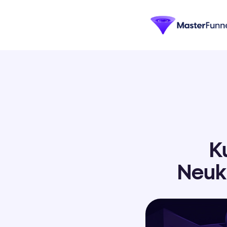
K
Neuk