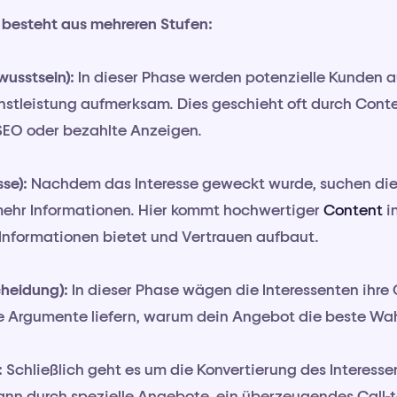
l besteht aus mehreren Stufen:
usstsein):
In dieser Phase werden potenzielle Kunden a
nstleistung aufmerksam. Dies geschieht oft durch Cont
SEO oder bezahlte Anzeigen.
sse):
Nachdem das Interesse geweckt wurde, suchen die
ehr Informationen. Hier kommt hochwertiger
Content
in
Informationen bietet und Vertrauen aufbaut.
cheidung):
In dieser Phase wägen die Interessenten ihre 
are Argumente liefern, warum dein Angebot die beste Wahl
:
Schließlich geht es um die Konvertierung des Interesse
ann durch spezielle Angebote, ein überzeugendes Call-t