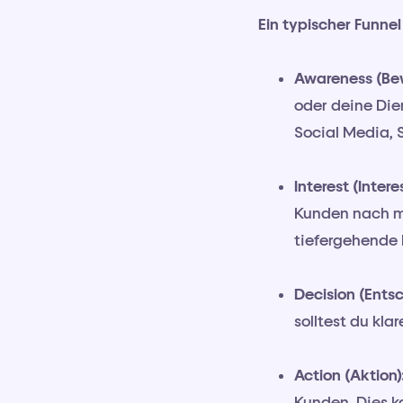
Ein typischer Funne
Awareness (Bew
oder deine Die
Social Media, 
Interest (Intere
Kunden nach m
tiefergehende 
Decision (Ents
solltest du kl
Action (Aktion)
Kunden. Dies k